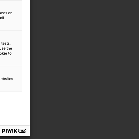
ences on
all
 tests.
 use the
ookie to
websites