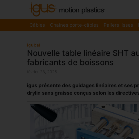
Câbles
Chaînes porte-câbles
Paliers lisses
igubal
Nouvelle table linéaire SHT a
fabricants de boissons
février 28, 2025
igus présente des guidages linéaires et ses 
drylin sans graisse conçus selon les directive