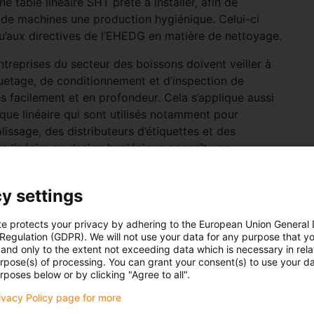
 table linéaire SHT prête à installer, afin de
 de machines une production hygiénique. Celui-ci
u’aux directives de l’EHEDG en matière de nettoyage.
ntreprises du secteur des boissons doivent veiller à
iquetage, de conditionnement et d’inspection de
s facilement et en profondeur. Cela s’applique aussi
ue linéaire qui sont utilisés notamment pour
issage, des distributeurs d’étiquettes et des
 linéaire au design hygiénique connaît une
nes cherchent des moyens baisser le risque de
uisant le travail de nettoyage et donc les coûts
y settings
nsable Projets drylin chez igus France. Pour atteindre
seront mis au point selon les directives du European
te protects your privacy by adhering to the European Union General
lles exigent des pièces qui ont une structure sans
 Regulation (GDPR). We will not use your data for any purpose that y
nséquence. « De cette façon, nous pouvons soutenir le
and only to the extent not exceeding data which is necessary in relat
urpose(s) of processing. You can grant your consent(s) to use your da
 de production dans l’industrie des boissons »,
rposes below or by clicking "Agree to all".
rivacy Policy page for more
nement hygiéniques