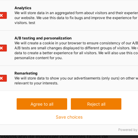
nception d’une axe linéaire SHT prête à installer en
Analytics
 rinçabilité. Il convient par exemple aux postes de
We will store data in an aggregated form about visitors and their experi
our website. We use this data to fix bugs and improve the experience for 
précis et hygiéniques pour le positionnement de
visitors. test
 d’arbres ronds et de vis dryspin, les deux en acier
es support des axes se composent de boîtiers en deux
A/B testing and personalization
ints plats en silicone et des vis conformes aux
We will create a cookie in your browser to ensure consistency of our A/B
A/B tests are small changes displayed to different groups of visitors. We
ent mis au point protègent les arbres et évitent que
data to create a better experience for all visitors. We will also use this c
rides support d’axe. igus a également conçu un écrou
personalize content for you.
ôts et permettant un nettoyage efficace. Aurélien
 produits au design hygiénique répondant aux
Remarketing
We will store data to show you our advertisements (only ours) on other 
afin d’obtenir de nouvelles certifications pour nos
relevant to your interests.
ndre à de nombreuses applications
Agree to all
Reject all
monde pour guidages linéaires au design hygiénique
gences du FDA et du règlement européen 10/2011. Ici
Save choices
ns recoin, ce qui permet de rincer le système même
chariot convient par exemple aux changements de
Powered by
issons afin de manipuler différentes tailles de