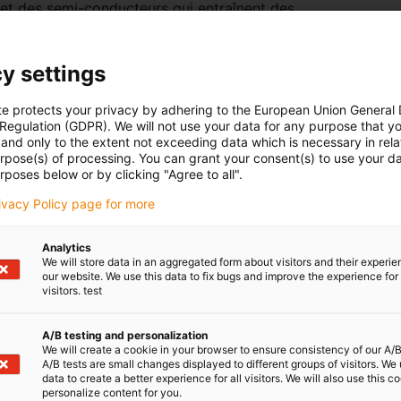
 et des semi-conducteurs qui entraînent des
oulements à billes. Pour les exploitants, la crainte de
ilisation des équipements qu’elle entraîne, est
y settings
urs plus nombreuses de clients souhaitant avoir une
décidé d’utiliser pour notre roulement à billes
te protects your privacy by adhering to the European Union General
bles de résister aux exigences particulières de
 Regulation (GDPR). We will not use your data for any purpose that y
on de semi-conducteurs et de batteries pour le secteur
and only to the extent not exceeding data which is necessary in relat
arnier, Responsable de la Division iglidur chez igus
urpose(s) of processing. You can grant your consent(s) to use your da
rposes below or by clicking "Agree to all".
ns plus nombreuses pour le choix du matériau de la
s aux besoins de son application. »
rivacy Policy page for more
et résistantes aux chocs thermiques
Analytics
es bagues intérieure et extérieure sont en xirodur
We will store data in an aggregated form about visitors and their experi
our website. We use this data to fix bugs and improve the experience for 
 Pour les billes, igus propose en plus de l’inox et du
visitors. test
). L’avantage des billes en céramique est qu’elles
êmement résistantes et présentent une grande ténacité
A/B testing and personalization
aussi par une grande résistance aux chocs thermiques.
We will create a cookie in your browser to ensure consistency of our A/B
A/B tests are small changes displayed to different groups of visitors. We
e durée de vie allongée de 50 %
data to create a better experience for all visitors. We will also use this c
personalize content for you.