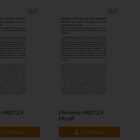
e: PM2723-
Filename: PM2723-
FR.pdf
Download
Download