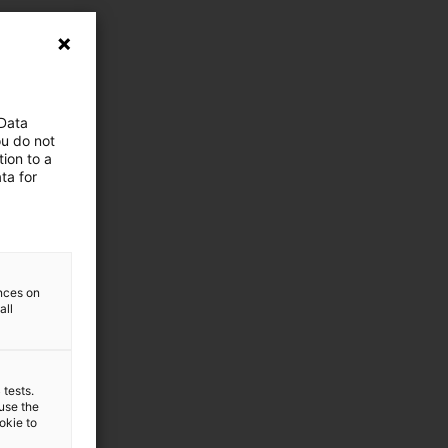
 Data
ou do not
ion to a
ta for
ences on
all
 tests.
 use the
ookie to