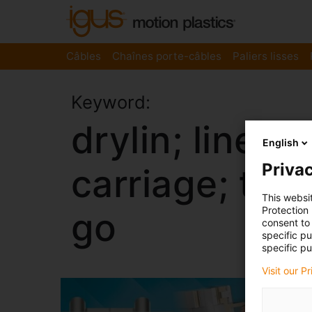
Câbles
Chaînes porte-câbles
Paliers lisses
Keyword:
drylin; linear
English
Privac
carriage; to
This websi
Protection
go
consent to 
specific p
specific pu
Visit our P