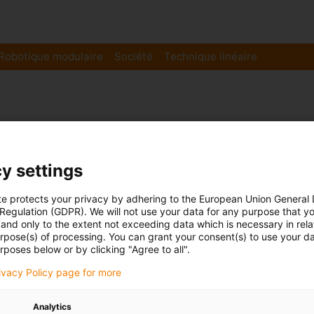
Robotique modulaire
Société
Technique linéaire
y settings
te protects your privacy by adhering to the European Union General
 Regulation (GDPR). We will not use your data for any purpose that y
and only to the extent not exceeding data which is necessary in relat
urpose(s) of processing. You can grant your consent(s) to use your da
rposes below or by clicking "Agree to all".
rivacy Policy page for more
Guidage linéaire
Analytics