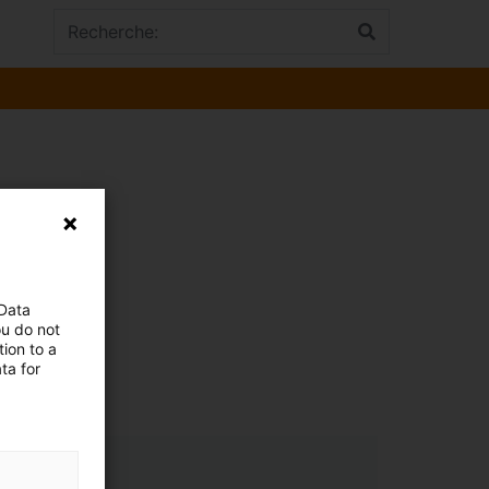
 Data
ou do not
ion to a
ta for