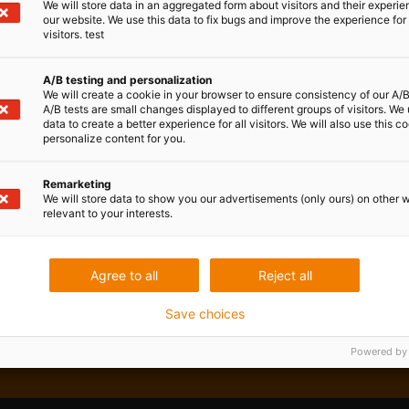
Montage et démontage rapides des
We will store data in an aggregated form about visitors and their experi
our website. We use this data to fix bugs and improve the experience for 
avec le chariot « à emporter »
visitors. test
Publié: avril 14, 2022
A/B testing and personalization
Le spécialiste des plastiques en mouvement igus prés
We will create a cookie in your browser to ensure consistency of our A/B
A/B tests are small changes displayed to different groups of visitors. We
les chariots linéaires. Un mécanisme de clipsage permet
data to create a better experience for all visitors. We will also use this c
sur son rail et de le retirer en quelques secondes. U
personalize content for you.
fabricants de véhicules agricoles et les utilisateurs
de mesure et de contrôle.
Remarketing
We will store data to show you our advertisements (only ours) on other 
relevant to your interests.
Lire plus...
Agree to all
Reject all
Save choices
Powered by