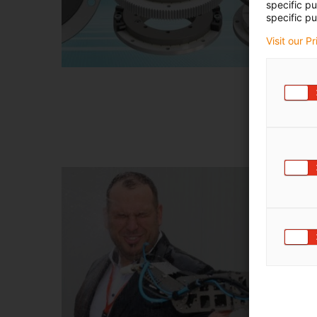
specific p
specific pu
Visit our P