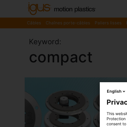
Câbles
Chaînes porte-câbles
Paliers lisses
Keyword:
compact
English
Privac
This websi
Protection
consent to 