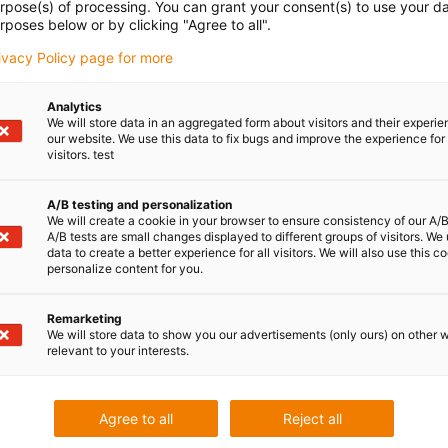
pour les déplacements dans les espaces les plus petit
urpose(s) of processing. You can grant your consent(s) to use your da
système modulaire complet. La série de couronnes sans
rposes below or by clicking "Agree to all".
différentes dentures extérieures et limiteur d’angle op
rivacy Policy page for more
dentures intérieures et fonction d’arrêt. Les ingénieurs
pour les applications dans un espace de montage e
Analytics
We will store data in an aggregated form about visitors and their experi
Lire plus...
our website. We use this data to fix bugs and improve the experience for 
visitors. test
A/B testing and personalization
We will create a cookie in your browser to ensure consistency of our A/B
A/B tests are small changes displayed to different groups of visitors. We
data to create a better experience for all visitors. We will also use this c
personalize content for you.
Robotique modulaire
igus élargit sa gamme de couronn
Remarketing
compactes
We will store data to show you our advertisements (only ours) on other 
relevant to your interests.
Publié: février 23, 2021
Les couronnes d’orientation igus PRT-04 sont plates, l
pour les déplacements dans les espaces les plus petit
Agree to all
Reject all
système modulaire complet. La série de couronnes sans