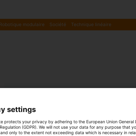
Robotique modulaire
Société
Technique linéaire
Paliers lisses
igus élargit sa gamme de couronn
y settings
compactes
Publié: mars 2, 2021
te protects your privacy by adhering to the European Union General
 Regulation (GDPR). We will not use your data for any purpose that y
Les couronnes d’orientation igus PRT-04 sont plates, l
and only to the extent not exceeding data which is necessary in relat